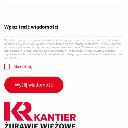
Wpisz treść wiadomości
Wyrażam zgodę na przetwarzanie danych osobowych zgodnie z ustawą o ochronie danych
osobowych w związku z wysłaniem zapytania przez formularz kontaktowy. Podanie danych
jest dobrowolne, ale niezbędne do przetworzenia zapytania. Zostałem poinformowany, że
przysługuje mi prawo dostępu do swoich danych, możliwości ich poprawiania, żądania
zaprzestania ich przetwarzania. Administratorem danych jest firma Kantier Żurawie Wieżowe
Sp. z o. o.
Akceptuję