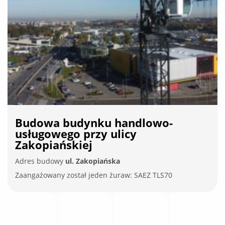
Budowa budynków mieszkalnych
przy ulicy Sosnowieckiej
Adres budowy
ul. Sosnowiecka
Zaangażowane zostały dwa żurawie wieżowe: SAEZ
TLS65B i SAEZ TL55