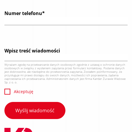
Numer telefonu*
Wpisz treść wiadomości
Wyrażam zgodę na przetwarzanie danych osobowych zgodnie z ustawą o ochronie danych
osobowych w związku z wysłaniem zapytania przez formularz kontaktowy. Podanie danych
jest dobrowolne, ale niezbędne do przetworzenia zapytania. Zostałem poinformowany, że
przysługuje mi prawo dostępu do swoich danych, możliwości ich poprawiania, żądania
zaprzestania ich przetwarzania. Administratorem danych jest firma Kantier Żurawie Wieżowe
Sp. z o. o.
Akceptuję