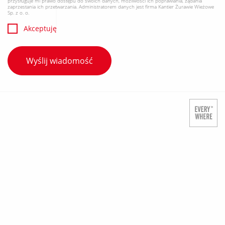
przysługuje mi prawo dostępu do swoich danych, możliwości ich poprawiania, żądania
zaprzestania ich przetwarzania. Administratorem danych jest firma Kantier Żurawie Wieżowe
Sp. z o. o.
Akceptuję